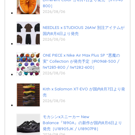
800］
2026/08/06
NEEDLES x STUDIOUS 26AW 別注アイテムが
国内8月6日より発売
2026/08/06
ONE PIECE x Nike Air Max Plus SP “悪魔の
実” Collection が発売予定［IR0968-500 /
IW1283-800 / IW1282-600］
2026/08/06
Kith x Salomon XT-EVO が国内8月7日より発
売
2026/08/06
モカシンxスニーカー New
Balance『1890A』の新作が国内8月6日より
発売［U18905JK / U18907P8］
2026/08/06