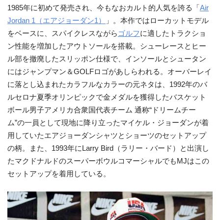
1985年に初めて発売され、今もなおカルト的人気を誇る「
Air
Jordan 1（エアジョーダン1）
」。本作ではローカットモデル
をベースに、スパイクレスながら
ゴルフ
に適したトラクショ
ン性能を増加したアウトソールを搭載。シューレースとヒー
ル部を撤廃したスリッポン仕様で、インソールとシュータン
にはジャンプマン＆GOLFロゴがあしらわれる。オーバーレイ
に落とし込まれたカラフルなカラーの元ネタは、1992年のバ
ルセロナ夏季オリンピックで金メダルを獲得したバスケット
ボール男子アメリカ合衆国代表チーム 通称“ドリームチー
ム”の一員として現地に降り立ったマイケル・ジョーダンが着
用していたエアジョーダンシャツとショーツのセットアップ
の柄。また、1993年にLarry Bird（ラリー・バード）と出演し
たマクドナルドのスーパーボウルコマーシャルでもMJはこの
セットアップを着用している。