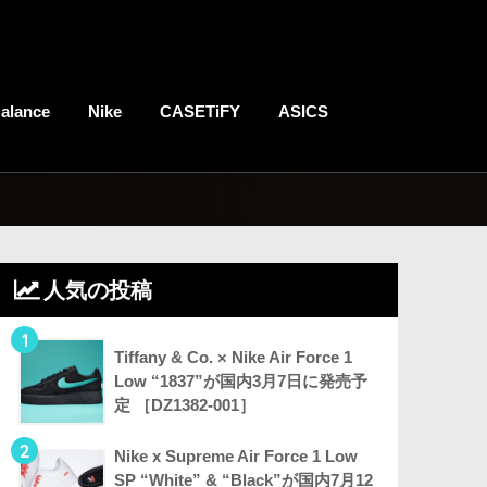
alance
Nike
CASETiFY
ASICS
人気の投稿
1
Tiffany & Co. × Nike Air Force 1
Low “1837”が国内3月7日に発売予
定 ［DZ1382-001］
2
Nike x Supreme Air Force 1 Low
SP “White” & “Black”が国内7月12