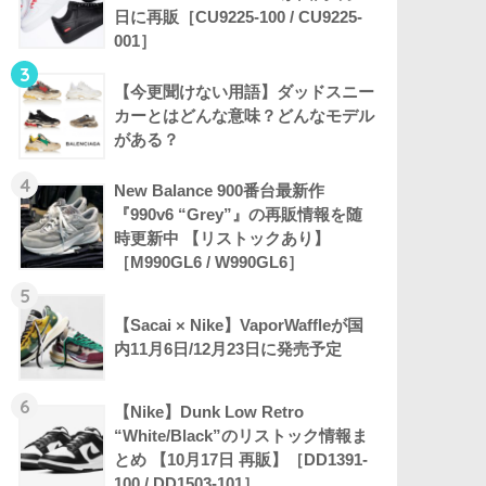
日に再販［CU9225-100 / CU9225-
001］
3
【今更聞けない用語】ダッドスニー
カーとはどんな意味？どんなモデル
がある？
4
New Balance 900番台最新作
『990v6 “Grey”』の再販情報を随
時更新中 【リストックあり】
［M990GL6 / W990GL6］
5
【Sacai × Nike】VaporWaffleが国
内11月6日/12月23日に発売予定
6
【Nike】Dunk Low Retro
“White/Black”のリストック情報ま
とめ 【10月17日 再販】［DD1391-
100 / DD1503-101］