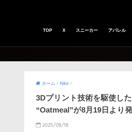
TOP
X
スニーカー
アパレル
ホーム
Nike
3Dプリント技術を駆使した Nike
“Oatmeal”が8月19日より
2025/08/18