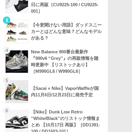
日に再販［CU9225-100 / CU9225-
001］
3
【今更聞けない用語】ダッドスニー
カーとはどんな意味？どんなモデル
がある？
4
New Balance 900番台最新作
『990v6 “Grey”』の再販情報を随
時更新中 【リストックあり】
［M990GL6 / W990GL6］
5
【Sacai × Nike】VaporWaffleが国
内11月6日/12月23日に発売予定
6
【Nike】Dunk Low Retro
“White/Black”のリストック情報ま
とめ 【10月17日 再販】［DD1391-
100 / DD1503-101］