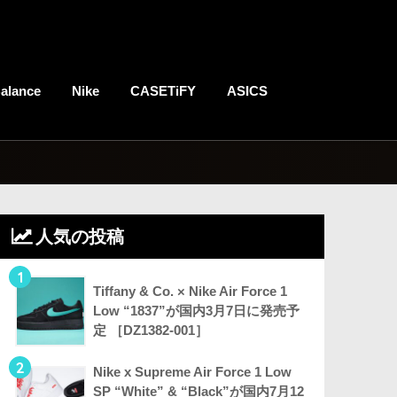
alance
Nike
CASETiFY
ASICS
人気の投稿
1
Tiffany & Co. × Nike Air Force 1
Low “1837”が国内3月7日に発売予
定 ［DZ1382-001］
2
Nike x Supreme Air Force 1 Low
SP “White” & “Black”が国内7月12