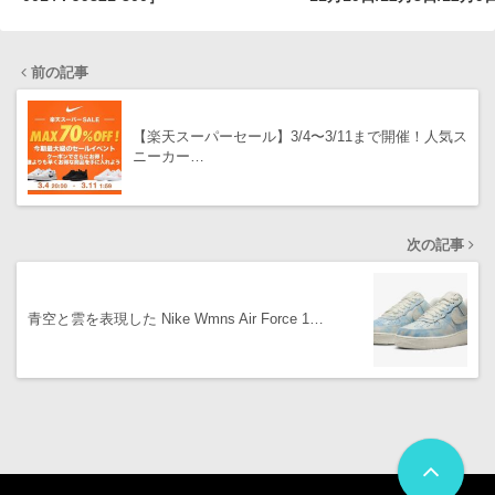
予定 ［DV5255-400 / DV52
DV5255-200 / DV5255-5
前の記事
【楽天スーパーセール】3/4〜3/11まで開催！人気ス
ニーカー…
次の記事
青空と雲を表現した Nike Wmns Air Force 1…