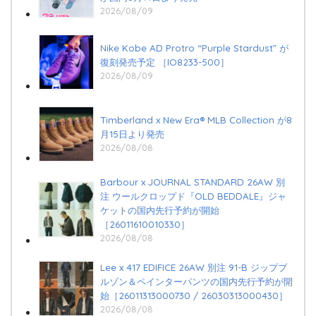
2026/08/09
Nike Kobe AD Protro “Purple Stardust” が
復刻発売予定 ［IO8233-500］
2026/08/09
Timberland x New Era®︎ MLB Collection が8
月15日より発売
2026/08/08
Barbour x JOURNAL STANDARD 26AW 別
注 ウールクロップド『OLD BEDDALE』ジャ
ケットの国内先行予約が開始
［26011610010330］
2026/08/08
Lee x 417 EDIFICE 26AW 別注 91-B ジップブ
ルゾン＆ペインターパンツの国内先行予約が開
始［26011313000730 / 26030313000430］
2026/08/08