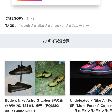
CATEGORY :
Nike
TAGS :
dunk
nike
sneaker
スニーカー
おすすめ記事
Bode x Nike Astro Grabber SPの新
Undefeated × Nike Air F
作が国内3月21日に発売［FQ6892-
SP “Multi-Patent” Coll
001 / FJ9821-300］
11月19日/12月3日/12月