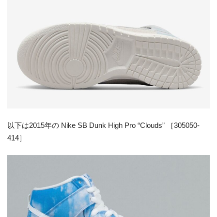
以下は2015年の Nike SB Dunk High Pro “Clouds” ［305050-
414］