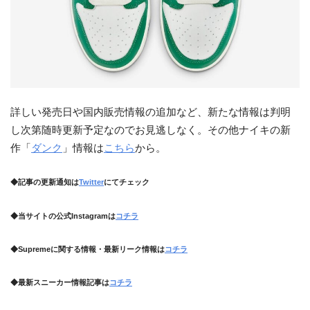
詳しい発売日や国内販売情報の追加など、新たな情報は判明
し次第随時更新予定なのでお見逃しなく。その他ナイキの新
作「
ダンク
」情報は
こちら
から。
◆記事の更新通知は
Twitter
にてチェック
◆当サイトの公式Instagramは
コチラ
◆Supremeに関する情報・最新リーク情報は
コチラ
◆最新スニーカー情報記事は
コチラ