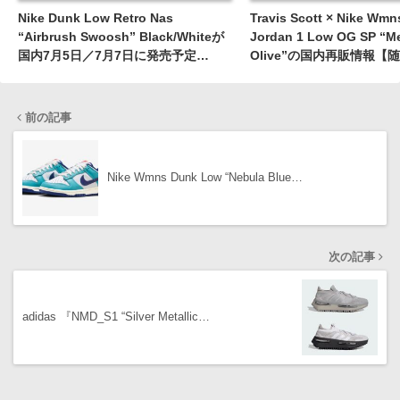
Nike Dunk Low Retro Nas
Travis Scott × Nike Wmns
“Airbrush Swoosh” Black/Whiteが
Jordan 1 Low OG SP “M
国内7月5日／7月7日に発売予定
Olive”の国内再販情報【
［FD6923-001］
［DZ4137-106］
前の記事
Nike Wmns Dunk Low “Nebula Blue…
次の記事
adidas 『NMD_S1 “Silver Metallic…