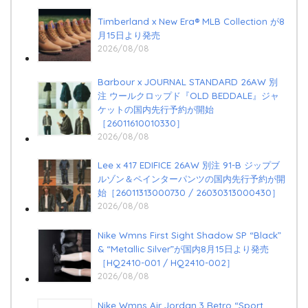
Timberland x New Era®︎ MLB Collection が8
月15日より発売
2026/08/08
Barbour x JOURNAL STANDARD 26AW 別
注 ウールクロップド『OLD BEDDALE』ジャ
ケットの国内先行予約が開始
［26011610010330］
2026/08/08
Lee x 417 EDIFICE 26AW 別注 91-B ジップブ
ルゾン＆ペインターパンツの国内先行予約が開
始［26011313000730 / 26030313000430］
2026/08/08
Nike Wmns First Sight Shadow SP “Black”
& “Metallic Silver”が国内8月15日より発売
［HQ2410-001 / HQ2410-002］
2026/08/08
Nike Wmns Air Jordan 3 Retro “Sport