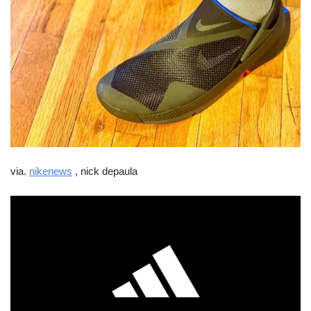
via.
nikenews
, nick depaula