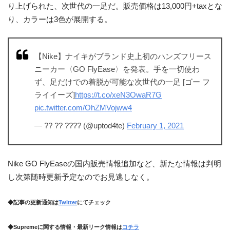
り上げられた、次世代の一足だ。販売価格は13,000円+taxとな
り、カラーは3色が展開する。
【Nike】ナイキがブランド史上初のハンズフリース
ニーカー〈GO FlyEase〉を発表。手を一切使わ
ず、足だけでの着脱が可能な次世代の一足 [ゴー フ
ライイーズ]
https://t.co/xeN3OwaR7G
pic.twitter.com/OhZMVojww4
— ?? ?? ???? (@uptod4te)
February 1, 2021
Nike GO FlyEaseの国内販売情報追加など、新たな情報は判明
し次第随時更新予定なのでお見逃しなく。
◆記事の更新通知は
Twitter
にてチェック
◆Supremeに関する情報・最新リーク情報は
コチラ