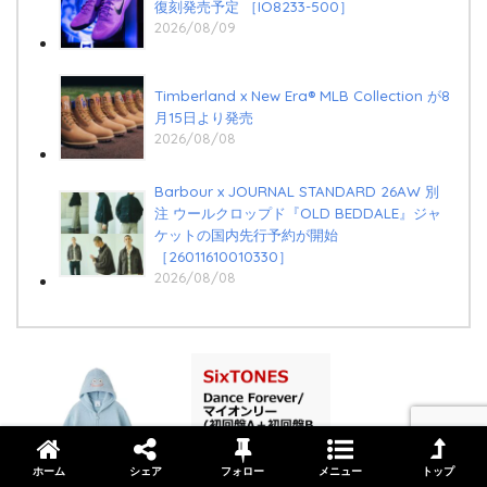
復刻発売予定 ［IO8233-500］
2026/08/09
Timberland x New Era®︎ MLB Collection が8
月15日より発売
2026/08/08
Barbour x JOURNAL STANDARD 26AW 別
注 ウールクロップド『OLD BEDDALE』ジャ
ケットの国内先行予約が開始
［26011610010330］
2026/08/08
ホーム
シェア
フォロー
メニュー
トップ