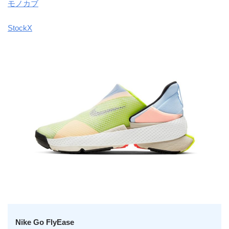
モノカブ
StockX
Nike Go FlyEase