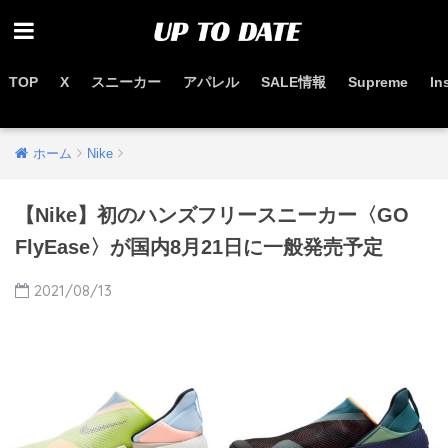
TOP
X
スニーカー
アパレル
SALE情報
Supreme
In
お得なセール情報はこちらから
ホーム
Nike
【Nike】初のハンズフリースニーカー〈GO
FlyEase〉が国内8月21日に一般発売予定
2021/08/13