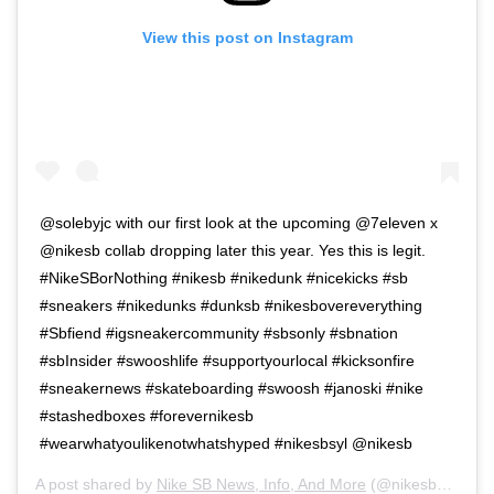
View this post on Instagram
@solebyjc with our first look at the upcoming @7eleven x
@nikesb collab dropping later this year. Yes this is legit.
#NikeSBorNothing #nikesb #nikedunk #nicekicks #sb
#sneakers #nikedunks #dunksb #nikesbovereverything
#Sbfiend #igsneakercommunity #sbsonly #sbnation
#sbInsider #swooshlife #supportyourlocal #kicksonfire
#sneakernews #skateboarding #swoosh #janoski #nike
#stashedboxes #forevernikesb
#wearwhatyoulikenotwhatshyped #nikesbsyl @nikesb
A post shared by
Nike SB News, Info, And More
(@nikesbornothing) on