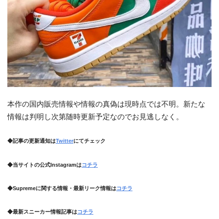
本作の国内販売情報や情報の真偽は現時点では不明。新たな
情報は判明し次第随時更新予定なのでお見逃しなく。
◆記事の更新通知は
Twitter
にてチェック
◆当サイトの公式Instagramは
コチラ
◆Supremeに関する情報・最新リーク情報は
コチラ
◆最新スニーカー情報記事は
コチラ