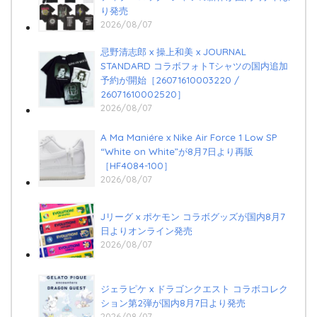
り発売
2026/08/07
忌野清志郎 x 操上和美 x JOURNAL
STANDARD コラボフォトTシャツの国内追加
予約が開始［26071610003220 /
26071610002520］
2026/08/07
A Ma Maniére x Nike Air Force 1 Low SP
“White on White”が8月7日より再販
［HF4084-100］
2026/08/07
Jリーグ x ポケモン コラボグッズが国内8月7
日よりオンライン発売
2026/08/07
ジェラピケ x ドラゴンクエスト コラボコレク
ション第2弾が国内8月7日より発売
2026/08/07