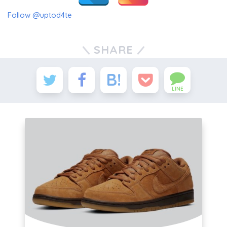
Follow @uptod4te
SHARE
LINE