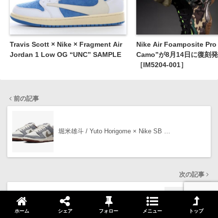
Travis Scott × Nike × Fragment Air
Nike Air Foamposite Pro
Jordan 1 Low OG “UNC” SAMPLE
Camo”が8月14日に復刻
［IM5204-001］
前の記事
堀米雄斗 / Yuto Horigome × Nike SB …
次の記事
New Balance『998 “Rich Earth/Chi…
ホーム
シェア
フォロー
メニュー
トップ