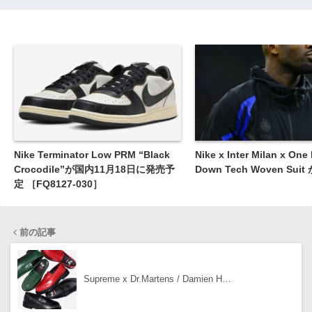
Nike Terminator Low PRM “Black
Nike x Inter Milan x One
Crocodile”が国内11月18日に発売予
Down Tech Woven Su
定 ［FQ8127-030］
前の記事
Supreme x Dr.Martens / Damien H…