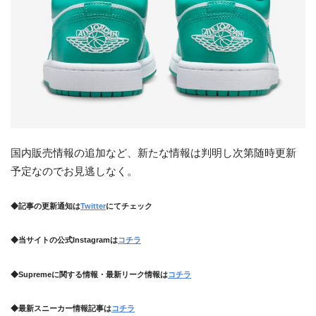
国内販売情報の追加など、新たな情報は判明し次第随時更新
予定なのでお見逃しなく。
◆記事の更新通知は
Twitter
にてチェック
◆当サイトの公式Instagramは
コチラ
◆Supremeに関する情報・最新リーク情報は
コチラ
◆最新スニーカー情報記事は
コチラ