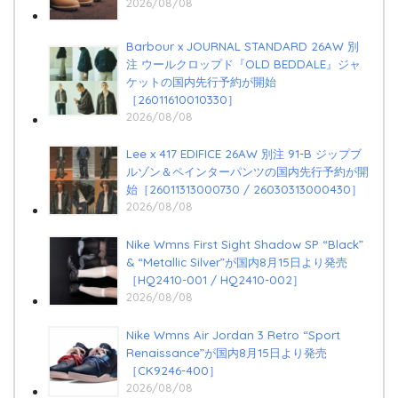
2026/08/08
Barbour x JOURNAL STANDARD 26AW 別
注 ウールクロップド『OLD BEDDALE』ジャ
ケットの国内先行予約が開始
［26011610010330］
2026/08/08
Lee x 417 EDIFICE 26AW 別注 91-B ジップブ
ルゾン＆ペインターパンツの国内先行予約が開
始［26011313000730 / 26030313000430］
2026/08/08
Nike Wmns First Sight Shadow SP “Black”
& “Metallic Silver”が国内8月15日より発売
［HQ2410-001 / HQ2410-002］
2026/08/08
Nike Wmns Air Jordan 3 Retro “Sport
Renaissance”が国内8月15日より発売
［CK9246-400］
2026/08/08