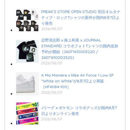
FREAK’S STORE OPEN STUDIO 別注オルタナ
ティブ・ロックTシャツの新作が国内8月7日よ
り発売
2026/08/07
忌野清志郎 x 操上和美 x JOURNAL
STANDARD コラボフォトTシャツの国内追加
予約が開始［26071610003220 /
26071610002520］
2026/08/07
A Ma Maniére x Nike Air Force 1 Low SP
“White on White”が8月7日より再販
［HF4084-100］
2026/08/07
Jリーグ x ポケモン コラボグッズが国内8月7
日よりオンライン発売
2026/08/07