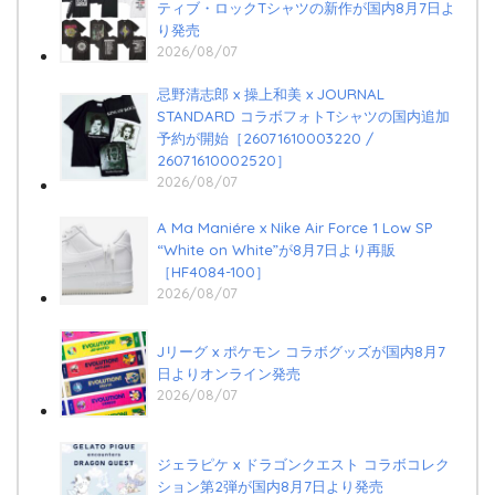
ティブ・ロックTシャツの新作が国内8月7日よ
り発売
2026/08/07
忌野清志郎 x 操上和美 x JOURNAL
STANDARD コラボフォトTシャツの国内追加
予約が開始［26071610003220 /
26071610002520］
2026/08/07
A Ma Maniére x Nike Air Force 1 Low SP
“White on White”が8月7日より再販
［HF4084-100］
2026/08/07
Jリーグ x ポケモン コラボグッズが国内8月7
日よりオンライン発売
2026/08/07
ジェラピケ x ドラゴンクエスト コラボコレク
ション第2弾が国内8月7日より発売