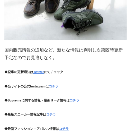
国内販売情報の追加など、新たな情報は判明し次第随時更新
予定なのでお見逃しなく。
◆記事の更新通知は
Twitter
にてチェック
◆当サイトの公式Instagramは
コチラ
◆Supremeに関する情報・最新リーク情報は
コチラ
◆最新スニーカー情報記事は
コチラ
◆最新ファッション・アパレル情報は
コチラ