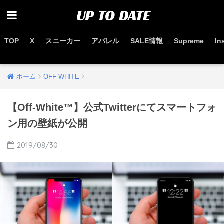
TOP
X
スニーカー
アパレル
SALE情報
Supreme
In
お得なセール情報はこちらから
ホーム
OFF WHITE
【Off-White™】公式Twitterにてスマートフォ
ン用の壁紙が公開
2019/08/30