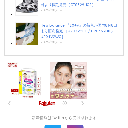
日より復刻発売［CT8529-108］
2026/08/08
New Balance 『204V』の新色が国内8月8日
より順次発売 ［U204V2PT / U204V7R8 /
U204V2W0］
2026/08/08
新着情報はTwitterから受け取れます