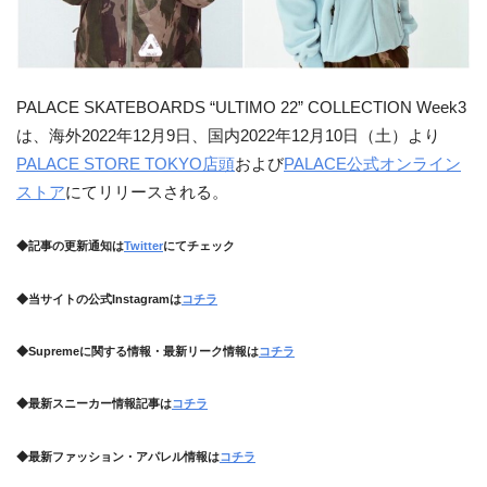
PALACE SKATEBOARDS “ULTIMO 22” COLLECTION Week3
は、海外2022年12月9日、国内2022年12月10日（土）より
PALACE STORE TOKYO店頭
および
PALACE公式オンライン
ストア
にてリリースされる。
◆記事の更新通知は
Twitter
にてチェック
◆当サイトの公式Instagramは
コチラ
◆Supremeに関する情報・最新リーク情報は
コチラ
◆最新スニーカー情報記事は
コチラ
◆最新ファッション・アパレル情報は
コチラ