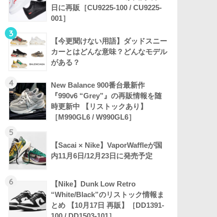
日に再販［CU9225-100 / CU9225-
001］
3
【今更聞けない用語】ダッドスニー
カーとはどんな意味？どんなモデル
がある？
4
New Balance 900番台最新作
『990v6 “Grey”』の再販情報を随
時更新中 【リストックあり】
［M990GL6 / W990GL6］
5
【Sacai × Nike】VaporWaffleが国
内11月6日/12月23日に発売予定
6
【Nike】Dunk Low Retro
“White/Black”のリストック情報ま
とめ 【10月17日 再販】［DD1391-
100 / DD1503-101］