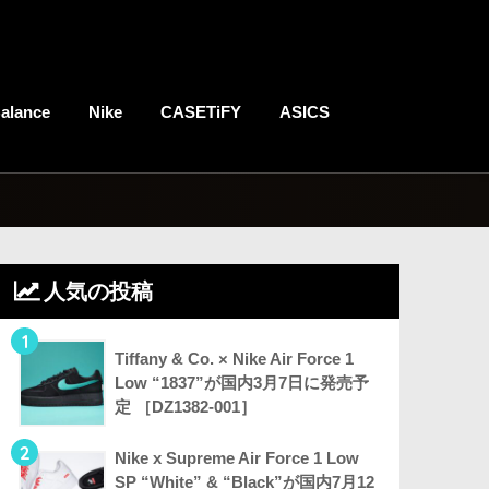
alance
Nike
CASETiFY
ASICS
人気の投稿
1
Tiffany & Co. × Nike Air Force 1
Low “1837”が国内3月7日に発売予
定 ［DZ1382-001］
2
Nike x Supreme Air Force 1 Low
SP “White” & “Black”が国内7月12