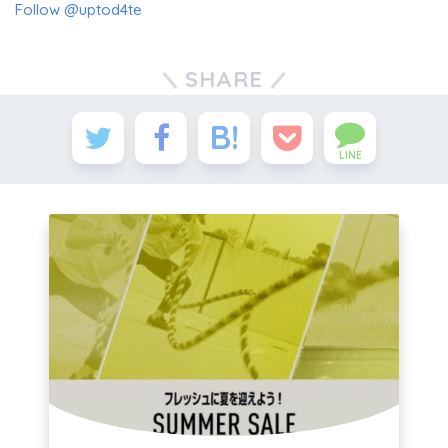
Follow @uptod4te
SHARE
LINE