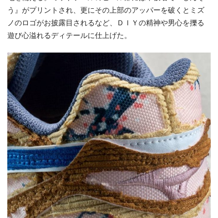
う』がプリントされ、更にその上部のアッパーを破くとミズ
ノのロゴがお披露目されるなど、ＤＩＹの精神や男心を擽る
遊び心溢れるディテールに仕上げた。