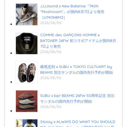
JJJJound x New Balance『740N
“Mushroom”』が国内8月7日より発売
［U740N8M2］
2026/08/06
COMME des GARÇONS HOMME x
BATONER 26FW 初コラボアイテムが国内8月
7日より発売
2026/08/06
横尾忠則 x SUBU x TOKYO CULTUART by
BEAMS 別注サンダルの国内先行予約が開始
2026/08/06
SUBU x bpr BEAMS 26FW 50周年記念 別注
サンダルの国内先行予約が開始
2026/08/06
Stüssy x ALWAYS DO WHAT YOU SHOULD