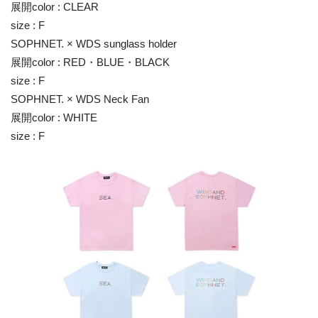
展開color : CLEAR
size : F
SOPHNET. × WDS sunglass holder
展開color : RED・BLUE・BLACK
size : F
SOPHNET. × WDS Neck Fan
展開color : WHITE
size : F