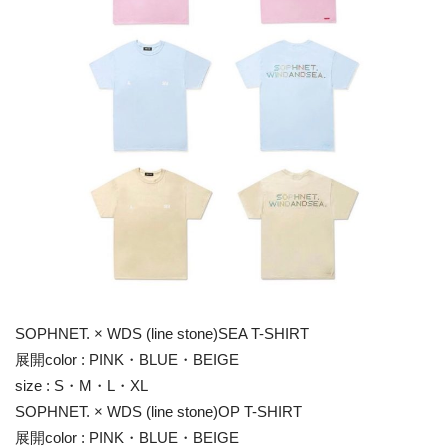
SOPHNET. × WDS (line stone)SEA T-SHIRT
展開color : PINK・BLUE・BEIGE
size : S・M・L・XL
SOPHNET. × WDS (line stone)OP T-SHIRT
展開color : PINK・BLUE・BEIGE