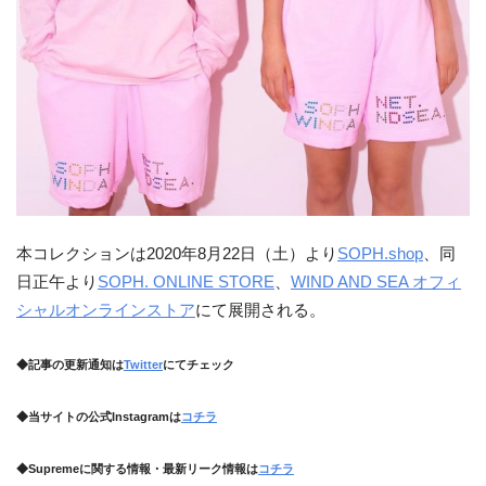
本コレクションは2020年8月22日（土）より
SOPH.shop
、同
日正午より
SOPH. ONLINE STORE
、
WIND AND SEA オフィ
シャルオンラインストア
にて展開される。
◆記事の更新通知は
Twitter
にてチェック
◆当サイトの公式Instagramは
コチラ
◆Supremeに関する情報・最新リーク情報は
コチラ