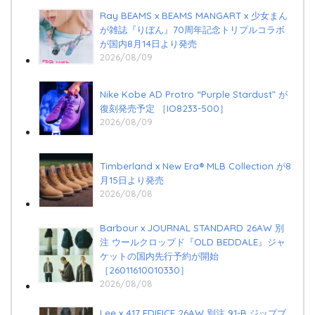
Ray BEAMS x BEAMS MANGART x 少女まん
が雑誌『りぼん』70周年記念トリプルコラボ
が国内8月14日より発売
2026/08/09
Nike Kobe AD Protro “Purple Stardust” が
復刻発売予定 ［IO8233-500］
2026/08/09
Timberland x New Era®︎ MLB Collection が8
月15日より発売
2026/08/08
Barbour x JOURNAL STANDARD 26AW 別
注 ウールクロップド『OLD BEDDALE』ジャ
ケットの国内先行予約が開始
［26011610010330］
2026/08/08
Lee x 417 EDIFICE 26AW 別注 91-B ジップブ