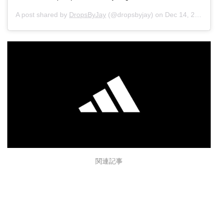
A post shared by
DropsByJay
(@dropsbyjay) on
Dec 14, 2019 at 6:18pm PST
関連記事