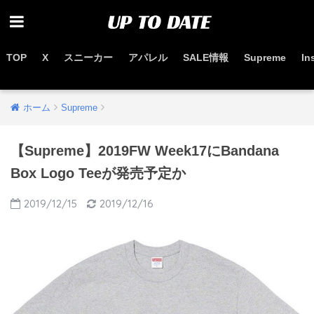
TOP
X
スニーカー
アパレル
SALE情報
Supreme
In
お得なセール情報はこちらから
ホーム
Supreme
【Supreme】2019FW Week17にBandana
Box Logo Teeが発売予定か
2019/12/15
2019/12/16