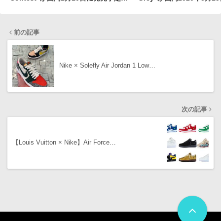
［DV7012-100］
定
前の記事
Nike × Solefly Air Jordan 1 Low…
次の記事
【Louis Vuitton × Nike】Air Force…