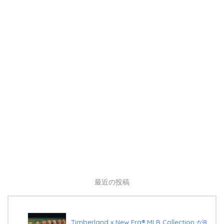
最近の投稿
Timberland x New Era®︎ MLB Collection が8