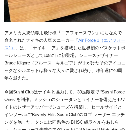
アメリカ大統領専用飛行機『エアフォースワン』にちなんで
命名されたナイキの人気スニーカー「
Air Force 1（エアフォー
ス1）
」は、「ナイキ エア」を搭載した世界初のバスケットボ
ールシューズとして1982年に初登場。シューズデザイナー
Bruce Kilgore（ブルース・キルゴア）が手がけたそのアイコニ
ックなシルエットは様々な人々に愛され続け、昨年遂に40周
年を迎えた。
今回Sushi Clubはナイキと協力して、30足限定で “Sushi Force
Ones”を制作。メッシュのシュータンとライナーを備えたホワ
イトのレザーアッパーでシューズを構築し、ヒールサイドと
インソールに“Beverly Hills Sushi Club”のロゴ レーザー エッチ
ングを施した。タンには同系色の BHSC 織ラベルをあしら
い、シューレース先端のアグレットにはStampd / Matsuhisaの