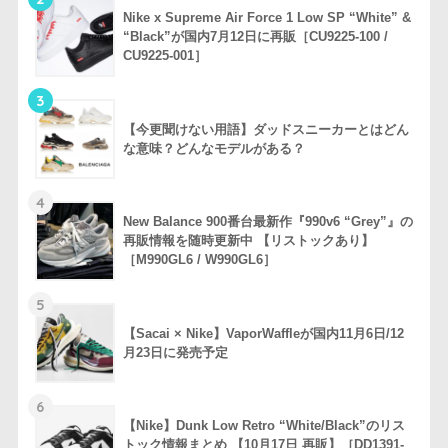
Nike x Supreme Air Force 1 Low SP “White” &
“Black”が国内7月12日に再販［CU9225-100 /
CU9225-001］
3
【今更聞けない用語】ダッドスニーカーとはどん
な意味？どんなモデルがある？
4
New Balance 900番台最新作『990v6 “Grey”』の
再販情報を随時更新中 【リストックあり】
［M990GL6 / W990GL6］
5
【Sacai × Nike】VaporWaffleが国内11月6日/12
月23日に発売予定
6
【Nike】Dunk Low Retro “White/Black”のリス
トック情報まとめ 【10月17日 再販】［DD1391-