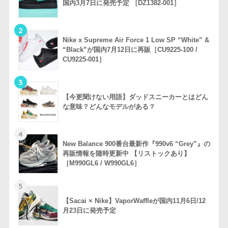
国内3月7日に発売予定 ［DZ1382-001］
2
Nike x Supreme Air Force 1 Low SP “White” &
“Black”が国内7月12日に再販［CU9225-100 /
CU9225-001］
3
【今更聞けない用語】ダッドスニーカーとはどん
な意味？どんなモデルがある？
4
New Balance 900番台最新作『990v6 “Grey”』の
再販情報を随時更新中 【リストックあり】
［M990GL6 / W990GL6］
5
【Sacai × Nike】VaporWaffleが国内11月6日/12
月23日に発売予定