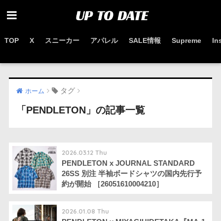
TOP
X
スニーカー
アパレル
SALE情報
Supreme
In
お得なセール情報はこちらから
タグ
ホーム
「PENDLETON」の記事一覧
2026.03.12 Thu
PENDLETON x JOURNAL STANDARD
26SS 別注 半袖ボードシャツの国内先行予
約が開始 ［26051610004210］
2026.01.08 Thu