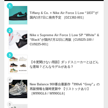
1
Tiffany & Co. × Nike Air Force 1 Low “1837”が
国内3月7日に発売予定 ［DZ1382-001］
2
Nike x Supreme Air Force 1 Low SP “White” &
“Black”が国内7月12日に再販［CU9225-100 /
CU9225-001］
3
【今更聞けない用語】ダッドスニーカーとはどん
な意味？どんなモデルがある？
4
New Balance 900番台最新作『990v6 “Grey”』の
再販情報を随時更新中 【リストックあり】
［M990GL6 / W990GL6］
5