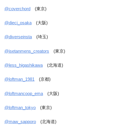
@coverchord
(東京)
@dieci_osaka
(大阪)
@diverseinsta
(埼玉)
@isetanmens_creators
(東京)
@less_higashikawa
(北海道)
@loftman_1981
(京都)
@loftmancoop_ema
(大阪)
@loftman_tokyo
(東京)
@maw_sapporo
(北海道)