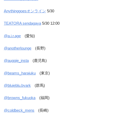
Anythinggoesオンライン
5/30
TEATORA sendagaya
5/30 12:00
@a.i.r.age
(愛知)
@anotherlounge
(長野)
@auggie_insta
(鹿児島)
@beams_harajuku
(東京)
@blujeblu.byark
(群馬)
@browns_fukuoka
(福岡)
@coldbeck_mens
(長崎)