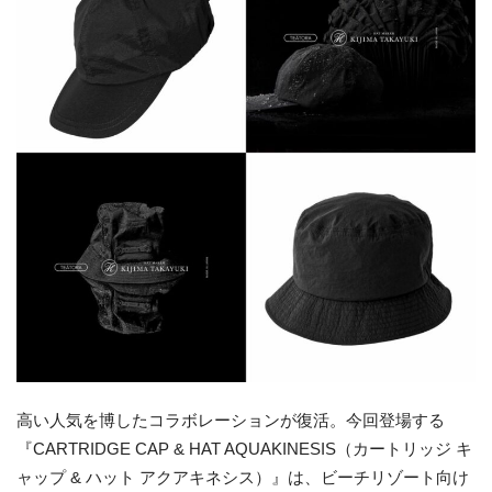
高い人気を博したコラボレーションが復活。今回登場する
『CARTRIDGE CAP & HAT AQUAKINESIS（カートリッジ キ
ャップ & ハット アクアキネシス）』は、ビーチリゾート向け