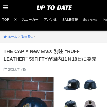
TOP
X
スニーカー
アパレル
SALE情報
Supreme
In
お得なセール情報はこちらから
ホーム
New Era
THE CAP × New Era® 別注 “RUFF
LEATHER” 59FIFTYが国内11月18日に発売
2023/11/15