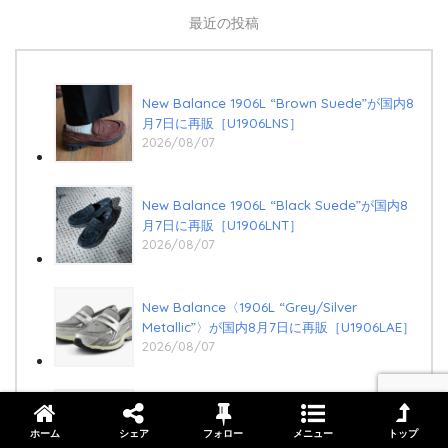
最近の投稿
New Balance 1906L “Brown Suede”が国内8
月7日に再販［U1906LNS］
2026/08/07
New Balance 1906L “Black Suede”が国内8
月7日に再販［U1906LNT］
2026/08/07
New Balance〈1906L “Grey/Silver
Metallic”〉が国内8月7日に再販［U1906LAE］
2026/08/07
Nike Cryoshot Mercurial Vapor 1 OG
“Chrome”が発売予定 ［IQ8161-001］
ホーム
シェア
フォロー
メニュー
トップ
2026/08/07