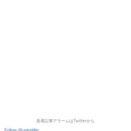
新着記事アラームはTwitterから
Follow @uptod4te