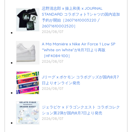
忌野清志郎 x 操上和美 x JOURNAL
STANDARD コラボフォトTシャツの国内追加
予約が開始［26071610003220 /
26071610002520］
2026/08/07
A Ma Maniére x Nike Air Force 1 Low SP
“White on White”が8月7日より再販
［HF4084-100］
2026/08/07
Jリーグ x ポケモン コラボグッズが国内8月7
日よりオンライン発売
2026/08/07
ジェラピケ x ドラゴンクエスト コラボコレク
ション第2弾が国内8月7日より発売
2026/08/07