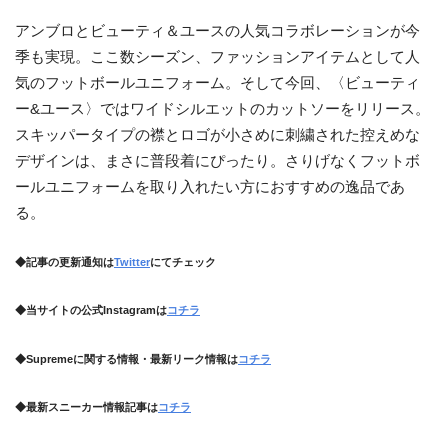
アンブロとビューティ＆ユースの人気コラボレーションが今
季も実現。ここ数シーズン、ファッションアイテムとして人
気のフットボールユニフォーム。そして今回、〈ビューティ
ー&ユース〉ではワイドシルエットのカットソーをリリース。
スキッパータイプの襟とロゴが小さめに刺繍された控えめな
デザインは、まさに普段着にぴったり。さりげなくフットボ
ールユニフォームを取り入れたい方におすすめの逸品であ
る。
◆記事の更新通知は
Twitter
にてチェック
◆当サイトの公式Instagramは
コチラ
◆Supremeに関する情報・最新リーク情報は
コチラ
◆最新スニーカー情報記事は
コチラ