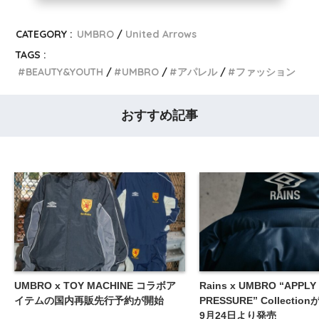
CATEGORY :
UMBRO
United Arrows
TAGS :
BEAUTY&YOUTH
UMBRO
アパレル
ファッション
おすすめ記事
UMBRO x TOY MACHINE コラボア
Rains x UMBRO “APPLY
イテムの国内再販先行予約が開始
PRESSURE” Collectio
9月24日より発売