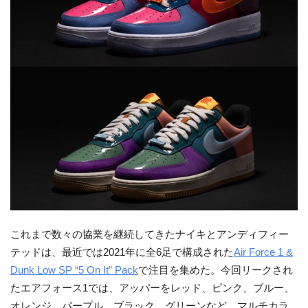
これまで数々の協業を継続してきたナイキとアンディフィー
テッドは、最近では2021年に全6足で構成された
Air Force 1 &
Dunk Low SP “5 On It” Pack
で注目を集めた。今回リークされ
たエアフォース1では、アッパーをレッド、ピンク、ブルー、
オレンジ、パープル、ブラック、グリーンなど、マルチカラ