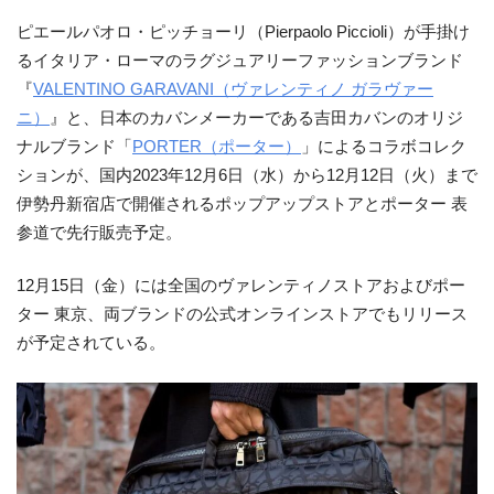
ピエールパオロ・ピッチョーリ（Pierpaolo Piccioli）が手掛け
るイタリア・ローマのラグジュアリーファッションブランド
『
VALENTINO GARAVANI（ヴァレンティノ ガラヴァー
ニ）
』と、日本のカバンメーカーである吉田カバンのオリジ
ナルブランド「
PORTER（ポーター）
」によるコラボコレク
ションが、国内2023年12月6日（水）から12月12日（火）まで
伊勢丹新宿店で開催されるポップアップストアとポーター 表
参道で先行販売予定。
12月15日（金）には全国のヴァレンティノストアおよびポー
ター 東京、両ブランドの公式オンラインストアでもリリース
が予定されている。