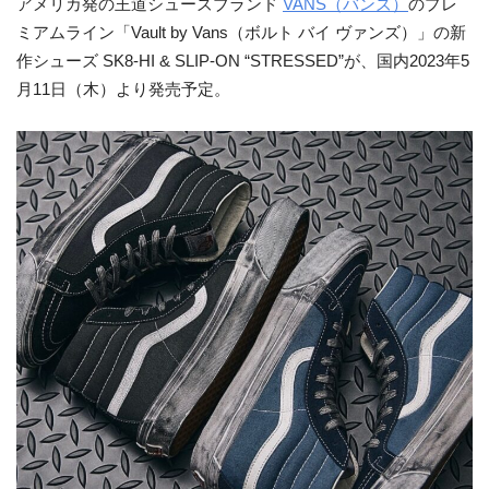
アメリカ発の王道シューズブランド
VANS（バンズ）
のプレ
ミアムライン「Vault by Vans（ボルト バイ ヴァンズ）」の新
作シューズ SK8-HI & SLIP-ON “STRESSED”が、国内2023年5
月11日（木）より発売予定。