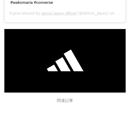
#wakomaria #converse
A post shared by
atmos japan official
(@atmos_japan) on
Dec 23,
関連記事