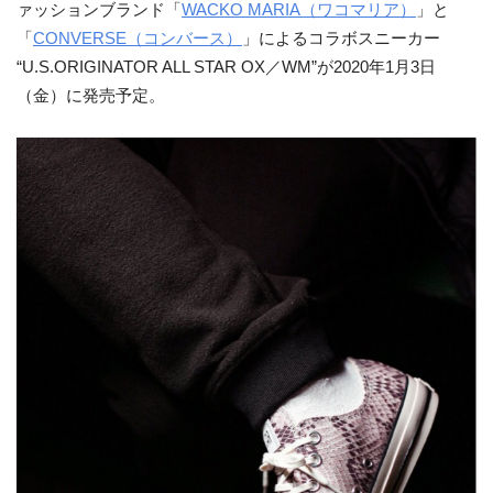
ァッションブランド「
WACKO MARIA（ワコマリア）
」と
「
CONVERSE（コンバース）
」によるコラボスニーカー
“U.S.ORIGINATOR ALL STAR OX／WM”が2020年1月3日
（金）に発売予定。