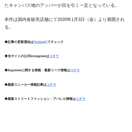
たキャンバス地のアッパーが目を引く一足となっている。
本作は国内各販売店舗にて2020年1月3日（金）より展開され
る。
◆記事の更新通知は
Twitter
にてチェック
◆当サイトの公式Instagramは
コチラ
◆Supremeに関する情報・最新リーク情報は
コチラ
◆最新スニーカー情報記事は
コチラ
◆最新ストリートファッション・アパレル情報は
コチラ