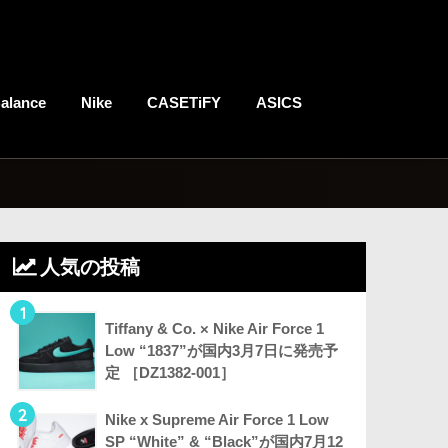
alance
Nike
CASETiFY
ASICS
人気の投稿
1
Tiffany & Co. × Nike Air Force 1
Low “1837”が国内3月7日に発売予
定 ［DZ1382-001］
2
Nike x Supreme Air Force 1 Low
SP “White” & “Black”が国内7月12