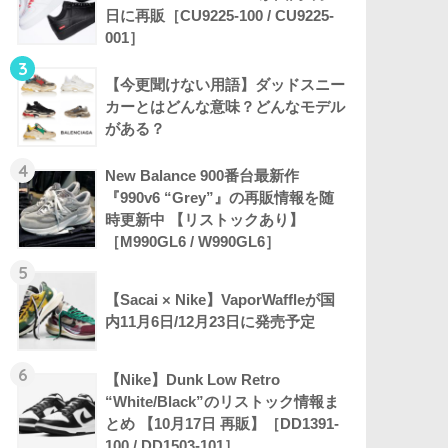
日に再販［CU9225-100 / CU9225-
001］
3
【今更聞けない用語】ダッドスニー
カーとはどんな意味？どんなモデル
がある？
4
New Balance 900番台最新作
『990v6 “Grey”』の再販情報を随
時更新中 【リストックあり】
［M990GL6 / W990GL6］
5
【Sacai × Nike】VaporWaffleが国
内11月6日/12月23日に発売予定
6
【Nike】Dunk Low Retro
“White/Black”のリストック情報ま
とめ 【10月17日 再販】［DD1391-
100 / DD1503-101］