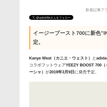
新着記事アラー
イージーブースト700に新色”I
定。
Kanye West（カニエ・ウェスト）
と
adi
コラボフットウェア
YEEZY BOOST 7
ーシャ）
が
2019年3月9日
に発売予定。