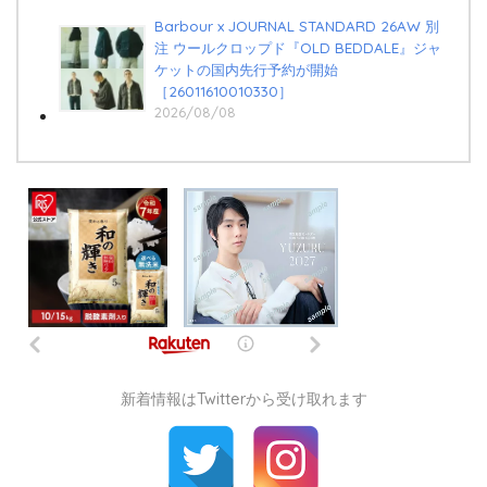
Barbour x JOURNAL STANDARD 26AW 別
注 ウールクロップド『OLD BEDDALE』ジャ
ケットの国内先行予約が開始
［26011610010330］
2026/08/08
新着情報はTwitterから受け取れます