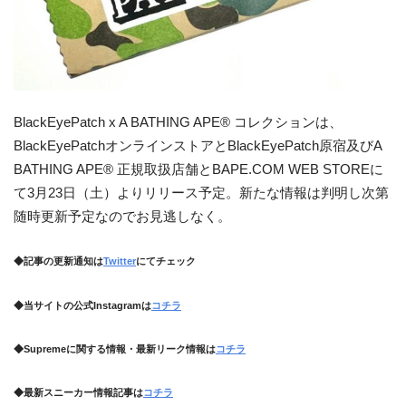
BlackEyePatch x A BATHING APE® コレクションは、
BlackEyePatchオンラインストアとBlackEyePatch原宿及びA
BATHING APE® 正規取扱店舗とBAPE.COM WEB STOREに
て3月23日（土）よりリリース予定。新たな情報は判明し次第
随時更新予定なのでお見逃しなく。
◆記事の更新通知は
Twitter
にてチェック
◆当サイトの公式Instagramは
コチラ
◆Supremeに関する情報・最新リーク情報は
コチラ
◆最新スニーカー情報記事は
コチラ