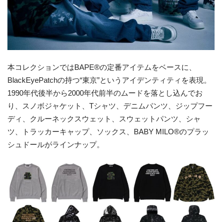
本コレクションではBAPE®
の定番アイテムをベースに、
BlackEyePatch
の持つ“東京”というアイデンティティを表現。
1990年代後半から2000年代前半のムードを
落とし込
んでお
り、スノボジャケット、Tシャツ、デニムパンツ
、
ジップ
フー
ディ、クルーネックスウェット、スウェットパンツ、シャ
ツ、トラッカーキャップ、ソックス、
BABY MILO®
の
プラッ
シュドール
がラインナップ。