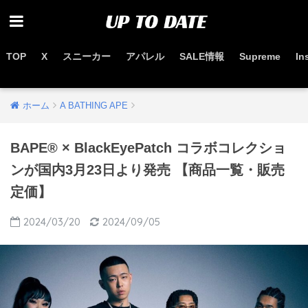
TOP
X
スニーカー
アパレル
SALE情報
Supreme
In
お得なセール情報はこちらから
ホーム
A BATHING APE
BAPE®︎ × BlackEyePatch コラボコレクショ
ンが国内3月23日より発売 【商品一覧・販売
定価】
2024/03/20
2024/09/05