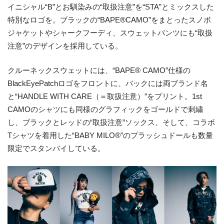
イニシャル
“B”
とお馴染みの“取扱注意”を
“
STA
”
とミックスした
特別
なロゴを
。
ブラックの
“
BAPE
®
CAMO
”
をまとったスノボ
ジャケットやシャークフーディ、スウェットパンツにも“取扱
注意”のデザインを採用している。
クルーネックスウェットには、
“
BAPE®
CAMO
”
仕様の
BlackEyePatch
ロゴをフロントに、バックには両ブランド名
と“
HANDLE WITH CARE
（＝取扱注意）”をプリント。
1
st
CAMO
のシャツにも同様のグラフィックをゴールドで刺繍
し、ブラックとレッドの“取扱注意”ソックス、そして、コラボ
Tシャツを着用した
“BABY
MILO®
”
の
プラッシュドール
も数量
限定でスタンバイしている。