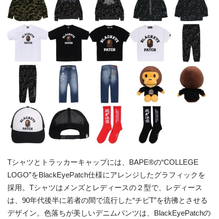
Tシャツとトラッカーキャップには、BAPE®
の
“
COLLEGE
LOGO
”
を
BlackEyePatch
仕様にアレンジしたグラフィックを
採用。Tシャツはメンズとレディースの２型
で、
レディー
ス
は、
9
0
年代後半に若者の間で流行した“チビT”を彷彿とさせる
デザイン
。
色落ちが美しいデニムパンツは、
BlackEyePatch
の