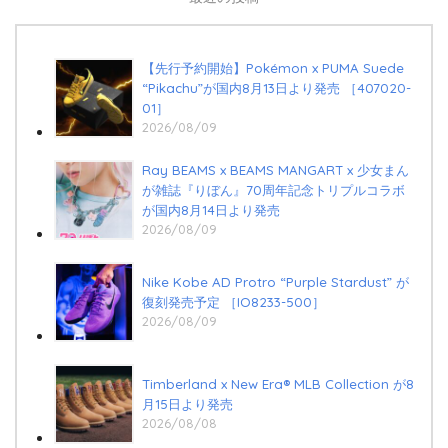
【先行予約開始】Pokémon x PUMA Suede
“Pikachu”が国内8月13日より発売 ［407020-
01］
2026/08/09
Ray BEAMS x BEAMS MANGART x 少女まん
が雑誌『りぼん』70周年記念トリプルコラボ
が国内8月14日より発売
2026/08/09
Nike Kobe AD Protro “Purple Stardust” が
復刻発売予定 ［IO8233-500］
2026/08/09
Timberland x New Era®︎ MLB Collection が8
月15日より発売
2026/08/08