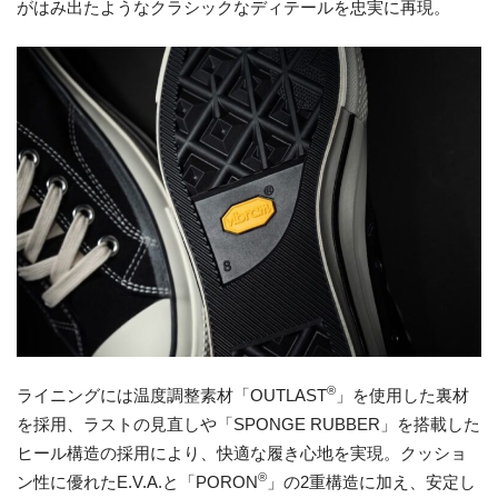
がはみ出たようなクラシックなディテールを忠実に再現。
®
ライニングには温度調整素材「OUTLAST
」を使用した裏材
を採用、ラストの見直しや「SPONGE RUBBER」を搭載した
ヒール構造の採用により、快適な履き心地を実現。クッショ
®
ン性に優れたE.V.A.と「PORON
」の2重構造に加え、安定し