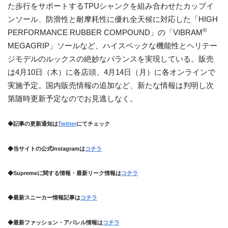
た歩行をサポートするTPUシャンクを組み合わせたカップイ
ンソール、防滑性と耐摩耗性に優れ全天候に対応した「HIGH
®
PERFORMANCE RUBBER COMPOUND」の「VIBRAM
MEGAGRIP」ソールなど、ハイスペックな機能性とヘリテー
ジモデルのルックスの絶妙なバランスを実現している。販売
は4月10日（木）に各店頭、4月14日（月）に各オンラインで
実施予定。国内販売情報の追加など、新たな情報は判明し次
第随時更新予定なのでお見逃しなく。
◆記事の更新通知は
Twitter
にてチェック
◆当サイトの公式Instagramは
コチラ
◆Supremeに関する情報・最新リーク情報は
コチラ
◆最新スニーカー情報記事は
コチラ
◆最新ファッション・アパレル情報は
コチラ