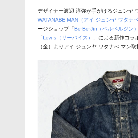
デザイナー渡辺 淳弥が手がけるジュンヤ 
WATANABE MAN（アイ ジュンヤ ワタナ
ージショップ「
BerBerJin（ベルベルジン
「
Levi’s（リーバイス）
」による新作コラボ
（金）よりアイ ジュンヤ ワタナべ マン