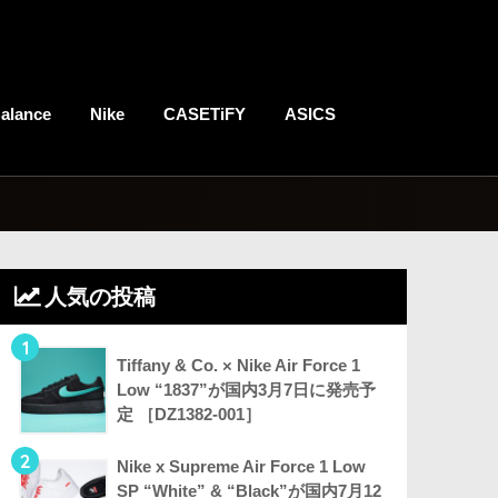
alance
Nike
CASETiFY
ASICS
人気の投稿
1
Tiffany & Co. × Nike Air Force 1
Low “1837”が国内3月7日に発売予
定 ［DZ1382-001］
2
Nike x Supreme Air Force 1 Low
SP “White” & “Black”が国内7月12