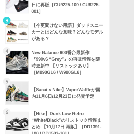
日に再販［CU9225-100 / CU9225-
001］
3
【今更聞けない用語】ダッドスニー
カーとはどんな意味？どんなモデル
がある？
4
New Balance 900番台最新作
『990v6 “Grey”』の再販情報を随
時更新中 【リストックあり】
［M990GL6 / W990GL6］
5
【Sacai × Nike】VaporWaffleが国
内11月6日/12月23日に発売予定
6
【Nike】Dunk Low Retro
“White/Black”のリストック情報ま
とめ 【10月17日 再販】［DD1391-
100 / DD1503-101］