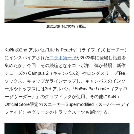
販売定価: 18,700円（税込）
KoЯnの2nd.アルバム“Life Is Peachy”（ライフ イズ ピーチー）
にインスパイアされた
コラボ第一弾
が2023年に登場し話題を
集めたが、今回、その続編となるコラボ第二弾が登場。新作
シューズの Campus 2（キャンパス2）やロングスリーブTee、
ソックス、キャップがラインナップし、キャンパスのインソ
ールやトップスには3rd.アルバム『
Follow the Leader（フォロ
ーザリーダー）
』のグラフィックが使用。その他にKoRn
Official Store限定のスニーカーSupermodified（スーパーモディ
ファイド）やグリーンのトラックスーツも展開する。