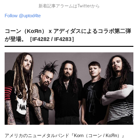
新着記事アラームはTwitterから
Follow @uptod4te
コーン（KoЯn） x アディダスによるコラボ第二弾
が登場。［IF4282 / IF4283］
アメリカのニューメタルバンド『Korn（コーン / KoЯn）』