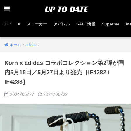
TOP
X
スニーカー
アパレル
SALE情報
Supreme
In
お得なセール情報はこちらから
ホーム
adidas
Korn x adidas コラボコレクション第2弾が国
内5月15日／5月27日より発売［IF4282 /
IF4283］
2024/05/27
2024/06/22