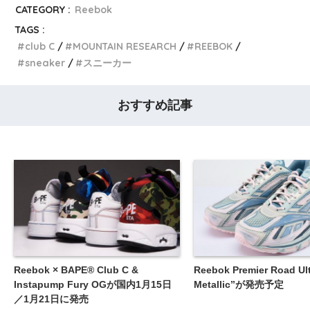
CATEGORY :
Reebok
TAGS :
club C
MOUNTAIN RESEARCH
REEBOK
sneaker
スニーカー
おすすめ記事
Reebok × BAPE®︎ Club C &
Reebok Premier Road Ult
Instapump Fury OGが国内1月15日
Metallic”が発売予定
／1月21日に発売