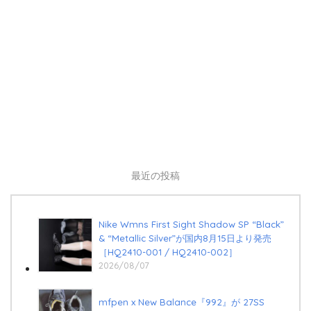
最近の投稿
Nike Wmns First Sight Shadow SP “Black”
& “Metallic Silver”が国内8月15日より発売
［HQ2410-001 / HQ2410-002］
2026/08/07
mfpen x New Balance『992』が 27SS