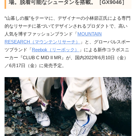
場。脱着可能なシュータンを搭載。［GX9046］
“山暮しの服”をテーマに、デザイナーの小林節正氏による専門
的なリサーチに基づいてデザインされるプロダクトで、高い
人気を博すファッションブランド「
MOUNTAIN
RESEARCH（マウンテンリサーチ）
」と、グローバルスポー
ツブランド「
Reebok（リーボック）
」による新作コラボスニ
ーカー『CLUB C MID II MR』が、国内2022年6月10日（金）
／6月17日（金）に発売予定。