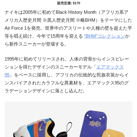
販売定価: $170
ナイキは2005年に初めてBlack History Month（アフリカ系ア
メリカ人歴史月間 ※黒人歴史月間 ※略BHM）をテーマにした
Air Force 1を発売。世界中のアスリートや人種の壁を超えた平
等を唱え続け、今年で15周年を迎える
“BHM”コレクション
か
ら新作スニーカーが登場する。
1995年に初めてリリースされ、人体の背骨からインスピレー
ションを得たデザインのスニーカーモデル「
エアマックス
95
」をベースに採用し、アフリカの伝統的な民族衣装からイ
ンスパイアされたカラフルな異素材を、エアマックス95のグ
ラデーションデザインに落とし込んだ。