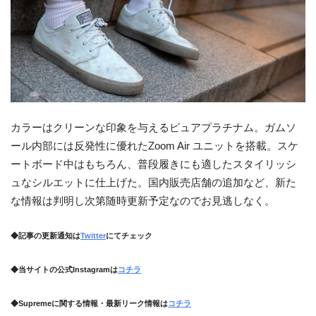
カラーはクリーンな印象を与えるピュアプラチナム。ガムソ
ール内部には反発性に優れたZoom Air ユニットを搭載。スケ
ートボード中はもちろん、普段履きにも適したスタイリッシ
ュなシルエットに仕上げた。国内販売店舗の追加など、新た
な情報は判明し次第随時更新予定なのでお見逃しなく。
◆記事の更新通知は
Twitter
にてチェック
◆当サイトの公式Instagramは
コチラ
◆Supremeに関する情報・最新リーク情報は
コチラ