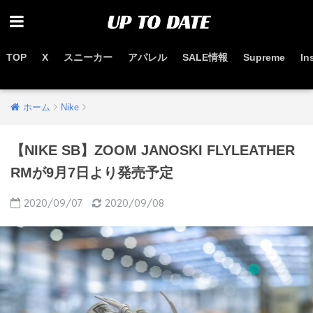
TOP
X
スニーカー
アパレル
SALE情報
Supreme
In
お得なセール情報はこちらから
ホーム
Nike
【NIKE SB】ZOOM JANOSKI FLYLEATHER
RMが9月7日より発売予定
2020/09/07
2020/09/08