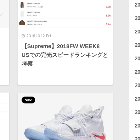
2
2
2
2018.10.12 Fri
2
【Supreme】2018FW WEEK8
）
USでの完売スピードランキングと
2
考察
2
2
2
Nike
2
2
2