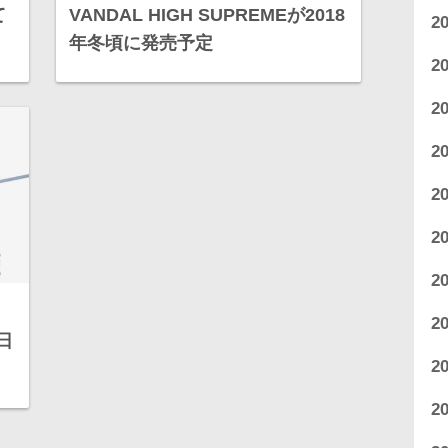
て
VANDAL HIGH SUPREMEが2018
2
年冬頃に発売予定
2
2
2
2
2
2
2
0日
2
”
2