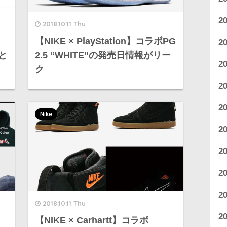
2
2018.10.11 Thu
【NIKE × PlayStation】コラボPG
2
と
2.5 “WHITE”の発売日情報がリー
2
ク
2
2
Nike
2
2
2
2
2018.10.11 Thu
2
【NIKE × Carhartt】コラボ