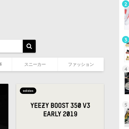
2
3
事
スニーカー
ファッション
4
adidas
5