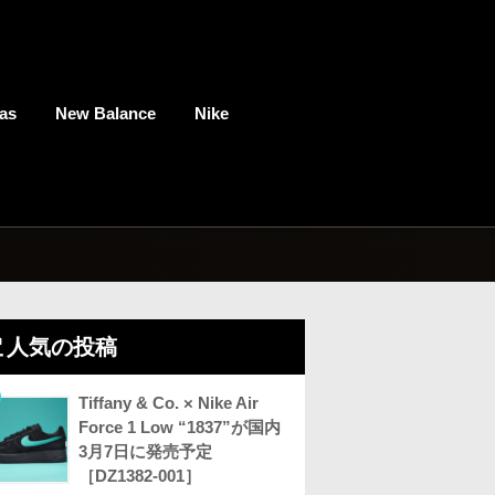
as
New Balance
Nike
人気の投稿
Tiffany & Co. × Nike Air
Force 1 Low “1837”が国内
3月7日に発売予定
［DZ1382-001］