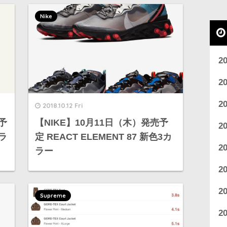
Nike
2
2
2
2018.10.12 Fri
売予
【NIKE】10月11日（木）発売予
2
トラ
定 REACT ELEMENT 87 新色3カ
2
ラー
2
2
Supreme
2