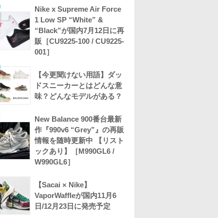
Nike x Supreme Air Force
1 Low SP “White” &
“Black”が国内7月12日に再
販［CU9225-100 / CU9225-
001］
【今更聞けない用語】ダッ
ドスニーカーとはどんな意
味？どんなモデルがある？
New Balance 900番台最新
作『990v6 “Grey”』の再販
情報を随時更新中 【リスト
ックあり】［M990GL6 /
W990GL6］
【Sacai × Nike】
VaporWaffleが国内11月6
日/12月23日に発売予定