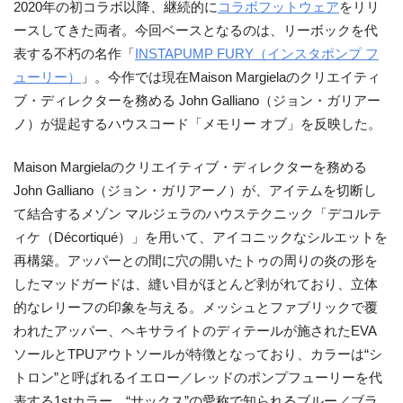
2020年の初コラボ以降、継続的に
コラボフットウェア
をリリ
ースしてきた両者。今回ベースとなるのは、リーボックを代
表する不朽の名作「
INSTAPUMP FURY（インスタポンプ フ
ューリー）
」。今作では現在Maison Margielaのクリエイティ
ブ・ディレクターを務める John Galliano（ジョン・ガリアー
ノ）が提起するハウスコード「メモリー オブ」を反映した。
Maison Margielaのクリエイティブ・ディレクターを務める
John Galliano（ジョン・ガリアーノ）が、アイテムを切断し
て結合するメゾン マルジェラのハウステクニック「デコルテ
ィケ（Décortiqué）」を用いて、アイコニックなシルエットを
再構築。アッパーとの間に穴の開いたトゥの周りの炎の形を
したマッドガードは、縫い目がほとんど剥がれており、立体
的なレリーフの印象を与える。メッシュとファブリックで覆
われたアッパー、ヘキサライトのディテールが施されたEVA
ソールとTPUアウトソールが特徴となっており、カラーは“シ
トロン”と呼ばれるイエロー／レッドのポンプフューリーを代
表する1stカラー、“サックス”の愛称で知られるブルー／ブラ