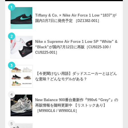
1
Tiffany & Co. × Nike Air Force 1 Low “1837”が
国内3月7日に発売予定 ［DZ1382-001］
2
Nike x Supreme Air Force 1 Low SP “White” &
“Black”が国内7月12日に再販［CU9225-100 /
CU9225-001］
3
【今更聞けない用語】ダッドスニーカーとはどん
な意味？どんなモデルがある？
4
New Balance 900番台最新作『990v6 “Grey”』の
再販情報を随時更新中 【リストックあり】
［M990GL6 / W990GL6］
5