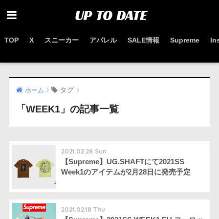
TOP
X
スニーカー
アパレル
SALE情報
Supreme
In
お得なセール情報はこちらから
タグ
ホーム
「WEEK1」の記事一覧
2021.02.28 Sun
【Supreme】UG.SHAFTにて2021SS
Week1のアイテムが2月28日に発売予定
2021.02.18 Thu