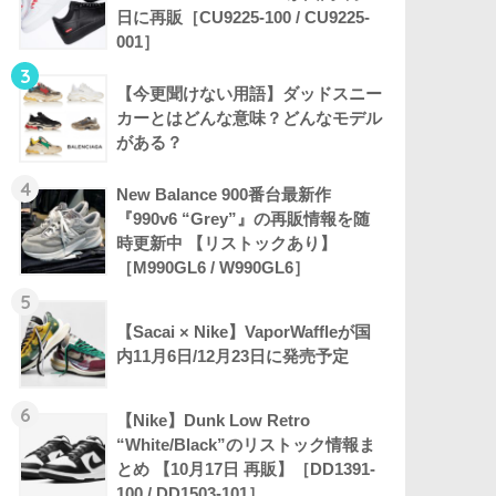
日に再販［CU9225-100 / CU9225-
001］
3
【今更聞けない用語】ダッドスニー
カーとはどんな意味？どんなモデル
がある？
4
New Balance 900番台最新作
『990v6 “Grey”』の再販情報を随
時更新中 【リストックあり】
［M990GL6 / W990GL6］
5
【Sacai × Nike】VaporWaffleが国
内11月6日/12月23日に発売予定
6
【Nike】Dunk Low Retro
“White/Black”のリストック情報ま
とめ 【10月17日 再販】［DD1391-
100 / DD1503-101］