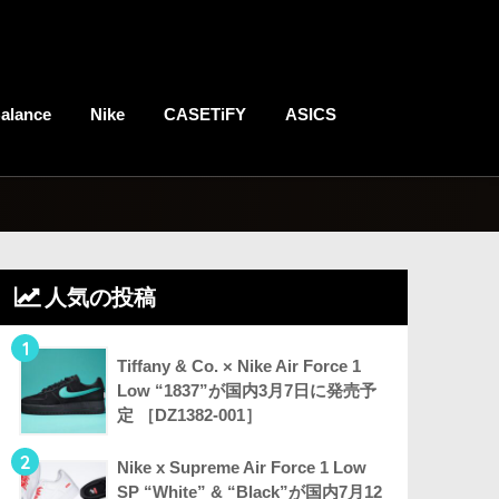
alance
Nike
CASETiFY
ASICS
人気の投稿
1
Tiffany & Co. × Nike Air Force 1
Low “1837”が国内3月7日に発売予
定 ［DZ1382-001］
2
Nike x Supreme Air Force 1 Low
SP “White” & “Black”が国内7月12