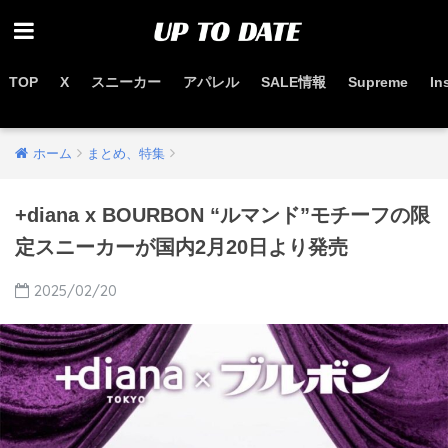
TOP
X
スニーカー
アパレル
SALE情報
Supreme
In
お得なセール情報はこちらから
ホーム
まとめ、特集
+diana x BOURBON “ルマンド”モチーフの限
定スニーカーが国内2月20日より発売
2025/02/20