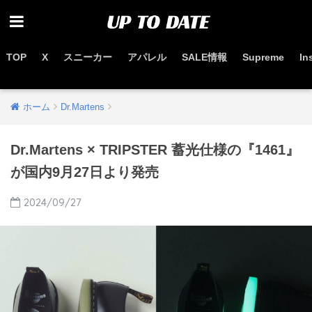
TOP
X
スニーカー
アパレル
SALE情報
Supreme
In
お得なセール情報はこちらから
ホーム
Dr.Martens
Dr.Martens × TRIPSTER 蓄光仕様の『1461』
が国内9月27日より発売
2024/09/27