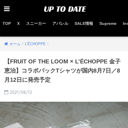
TOP
X
スニーカー
アパレル
SALE情報
Supreme
In
お得なセール情報はこちらから
ホーム
L’ÉCHOPPE
【FRUIT OF THE LOOM × L’ÉCHOPPE 金子
恵治】コラボパックTシャツが国内8月7日／8
月12日に発売予定
2021/08/12